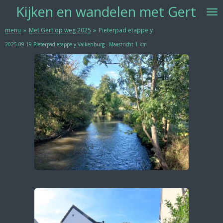
Kijken
en w
andelen met Gert
Ga
direct
naar
menu
»
Met Gert op weg 2025
»
Pieterpad etappe y
de
2025-09-19 Pieterpad etappe y Valkenburg - Maastricht 1 km
hoofdinhoud