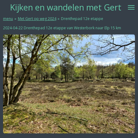
Kijken
en w
andelen met Gert
Ga
direct
naar
menu
»
Met Gert op weg 2024
»
Drenthepad 12e etappe
de
2024-04-22 Drenthepad 12e etappe van Westerbork naar Elp 15 km
hoofdinhoud