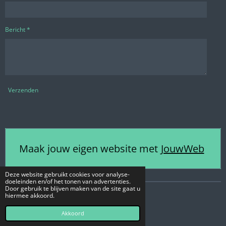
Bericht *
Verzenden
Maak jouw eigen website met
JouwWeb
Deze website gebruikt cookies voor analyse-
doeleinden en/of het tonen van advertenties.
Door gebruik te blijven maken van de site gaat u
hiermee akkoord.
© 2019 metgertopweg.jouwweb.nl
Powered by
JouwWeb
Akkoord