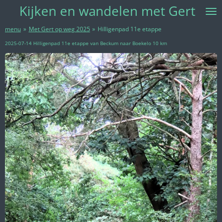
Kijken
en w
andelen met Gert
Ga
direct
naar
menu
»
Met Gert op weg 2025
»
Hilligenpad 11e etappe
de
2025-07-14 Hilligenpad 11e etappe van Beckum naar Boekelo 10 km
hoofdinhoud