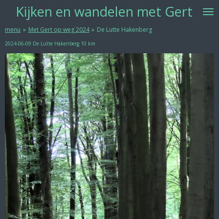
Kijken
en w
andelen met Gert
Ga
direct
naar
menu
»
Met Gert op weg 2024
»
De Lutte Hakenberg
de
2024-06-09 De Lutte Hakenberg 10 km
hoofdinhoud